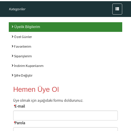
Menü
Kategoriler
Üyelik Bilgilerim
Özel Günler
Favorilerim
Siparişlerim
İndirim Kuponlarım
Şifre Değiştir
Hemen Üye Ol
Üye olmak için aşağıdaki formu doldurunuz.
*
E-mail
*
Parola