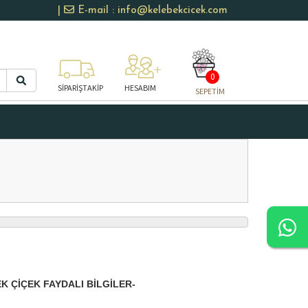
|
E-mail : info@kelebekcicek.com
0
SİPARİŞTAKİP
HESABIM
SEPETİM
K ÇIÇEK FAYDALI BILGILER-