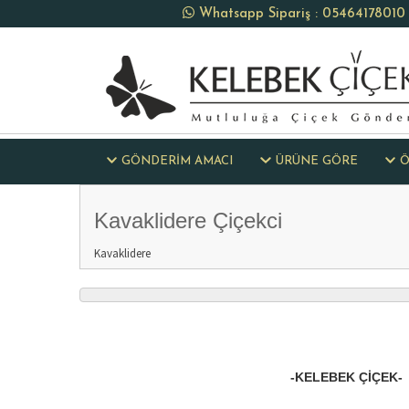
Whatsapp Sipariş : 05464178010
GÖNDERİM AMACI
ÜRÜNE GÖRE
Ö
Kavaklidere Çiçekci
Kavaklidere
-KELEBEK ÇIÇEK-