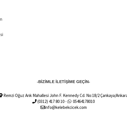
an
si
-BİZİMLE İLETİŞİME GEÇİN-
Remzi Oğuz Arık Mahallesi John F. Kennedy Cd. No:18/2 Çankaya/Ankar
(0312) 417 80 10 -
05464178010
info@kelebekcicek.com