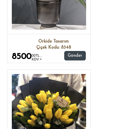
Orkide Tasarım
Çiçek Kodu: 8348
8500
00TL ,
Gönder
KDV +