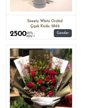
Sweety White Orchid
Çiçek Kodu: 5862
2500
00TL ,
Gönder
KDV +