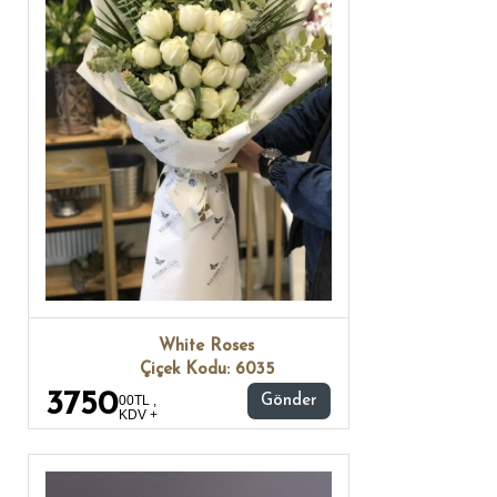
White Roses
Çiçek Kodu: 6035
3750
00TL ,
Gönder
KDV +