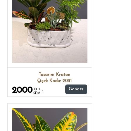
Tasarım Kraton
Çiçek Kodu: 2031
2000
00TL ,
Gönder
KDV +