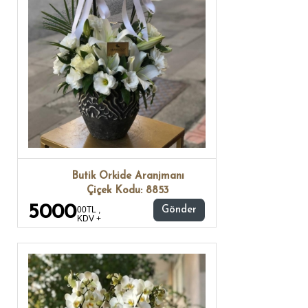
Butik Orkide Aranjmanı
Çiçek Kodu: 8853
5000
00TL ,
Gönder
KDV +