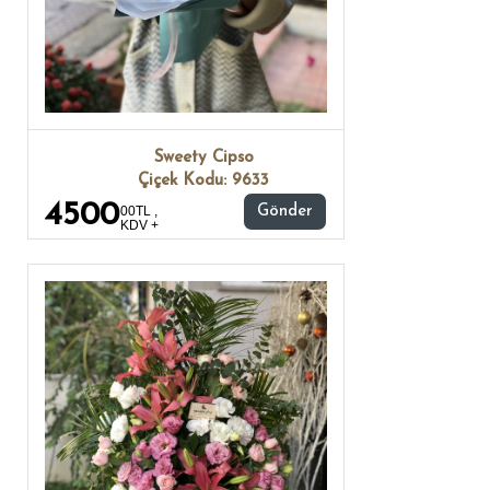
Sweety Cipso
Çiçek Kodu: 9633
4500
00TL ,
Gönder
KDV +