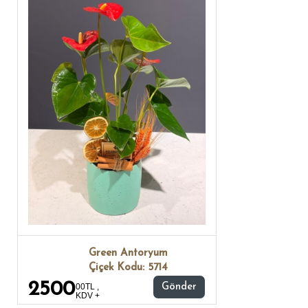
Green Antoryum
Çiçek Kodu: 5714
2500
00TL ,
Gönder
KDV +