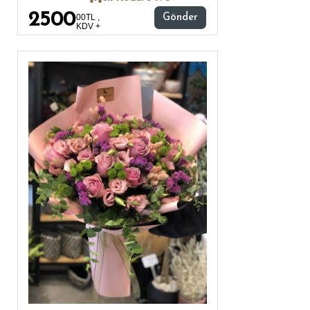
2500
00TL ,
Gönder
KDV +