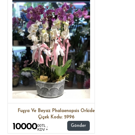
Fuşya Ve Beyaz Phalaenopsis Orkide
Çiçek Kodu: 5996
10000
00TL ,
Gönder
KDV +