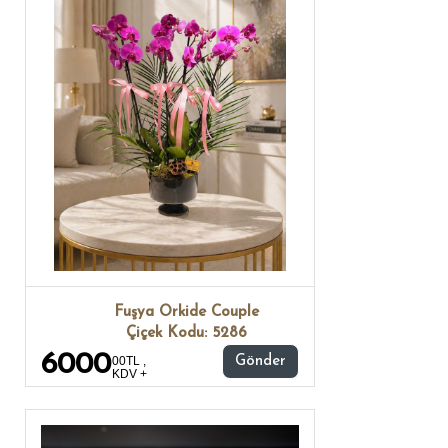
Fuşya Orkide Couple
Çiçek Kodu: 5286
6000
00TL ,
Gönder
KDV +