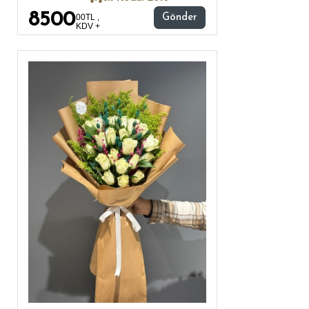
8500
00TL ,
Gönder
KDV +