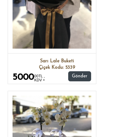
Sarı Lale Buketi
Çiçek Kodu: 5339
5000
00TL ,
Gönder
KDV +