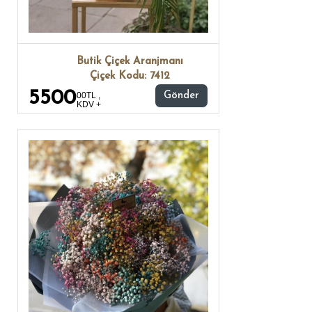
Butik Çiçek Aranjmanı
Çiçek Kodu: 7412
5500
00TL ,
Gönder
KDV +