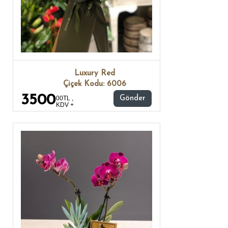
Luxury Red
Çiçek Kodu: 6006
3500
00TL ,
Gönder
KDV +