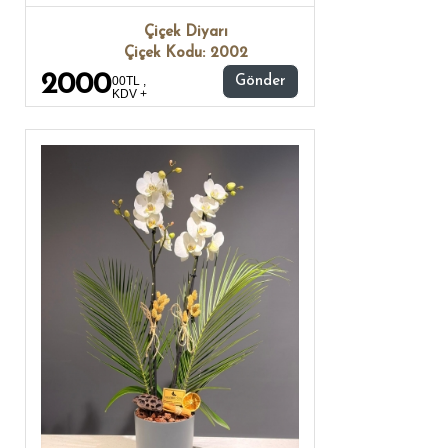
Çiçek Diyarı
Çiçek Kodu: 2002
2000
00TL ,
Gönder
KDV +