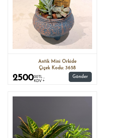
Antik Mini Orkide
Çiçek Kodu: 3658
2500
00TL ,
Gönder
KDV +