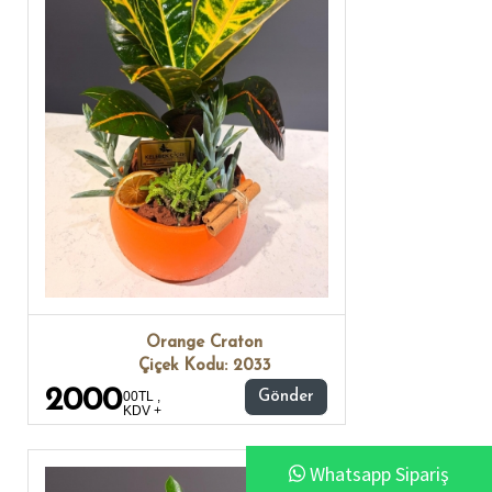
Orange Craton
Çiçek Kodu: 2033
2000
00TL ,
Gönder
KDV +
Whatsapp Sipariş