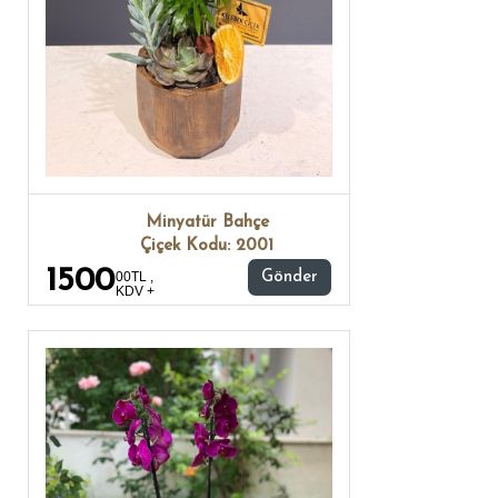
Minyatür Bahçe
Çiçek Kodu: 2001
1500
00TL ,
Gönder
KDV +