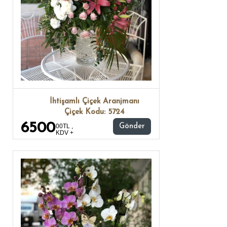
İhtişamlı Çiçek Aranjmanı
Çiçek Kodu: 5724
6500
00TL ,
Gönder
KDV +