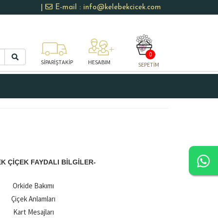
|
E-mail : info@kelebekcicek.com
0
SİPARİŞTAKİP
HESABIM
SEPETİM
K ÇIÇEK FAYDALI BILGILER-
Orkide Bakımı
Çiçek Anlamları
Kart Mesajları