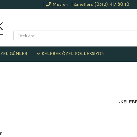
|
Müsteri Hizmetleri: (0312) 417 80 10
ZEL GÜNLER
KELEBEK ÖZEL KOLLEKSİYON
-KELEBE
an