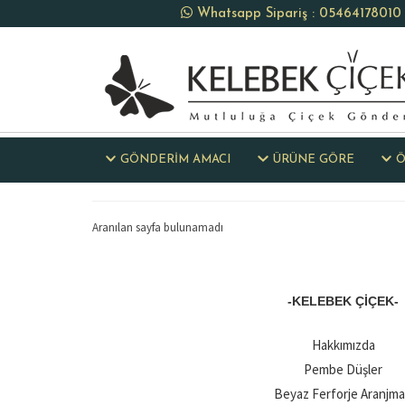
Whatsapp Sipariş : 05464178010
GÖNDERİM AMACI
ÜRÜNE GÖRE
Ö
Aranılan sayfa bulunamadı
-KELEBEK ÇIÇEK-
Hakkımızda
Pembe Düşler
Beyaz Ferforje Aranjm