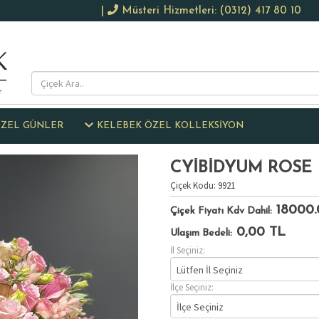
|
Müsteri Hizmetleri: (0312) 417 80 10
ZEL GÜNLER
KELEBEK ÖZEL KOLLEKSİYON
CYİBİDYUM ROSE
Çiçek Kodu: 9921
18000
Çiçek Fiyatı Kdv Dahil:
0,00
TL
Ulaşım Bedeli:
İl Seçiniz:
Lütfen İl Seçiniz
İlçe Seçiniz:
İlçe Seçiniz