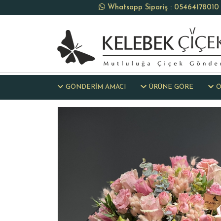
Whatsapp Sipariş : 05464178010
GÖNDERİM AMACI
ÜRÜNE GÖRE
Ö